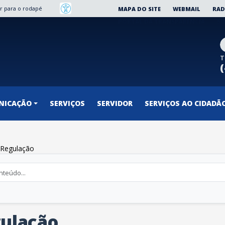
Ir para o rodapé
MAPA DO SITE
WEBMAIL
RAD
PORTAL DA TRANSPARÊNCIA
SO
T
NICAÇÃO
SERVIÇOS
SERVIDOR
SERVIÇOS AO CIDADÃ
 Regulação
gulação