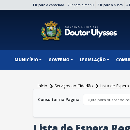
1 Ir para o conteúdo
2 Ir para o menu
3 Ir para a busca
4 
conteúdo do menu
MUNICÍPIO
GOVERNO
LEGISLAÇÃO
COMU
Início
Serviços ao Cidadão
Lista de Espera
conteúdo principal
Consultar na Página:
Lista de Espera Re