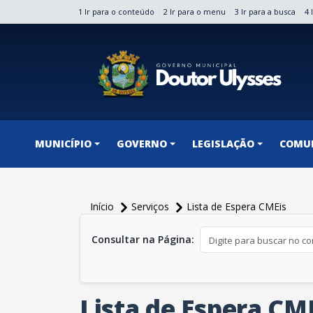
1 Ir para o conteúdo
2 Ir para o menu
3 Ir para a busca
4 
conteúdo do menu
MUNICÍPIO
GOVERNO
LEGISLAÇÃO
COMU
Início
Serviços
Lista de Espera CMEis
conteúdo principal
Consultar na Página:
Lista de Espera CM