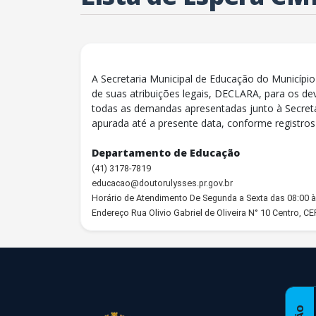
A Secretaria Municipal de Educação do Município
de suas atribuições legais, DECLARA, para os de
todas as demandas apresentadas junto à Secreta
apurada até a presente data, conforme registro
Departamento de Educação
(41) 3178-7819
educacao@doutorulysses.pr.gov.br
Horário de Atendimento De Segunda a Sexta das 08:00 à
Endereço Rua Olivio Gabriel de Oliveira N° 10 Centro, C
conteúdo
rodapé