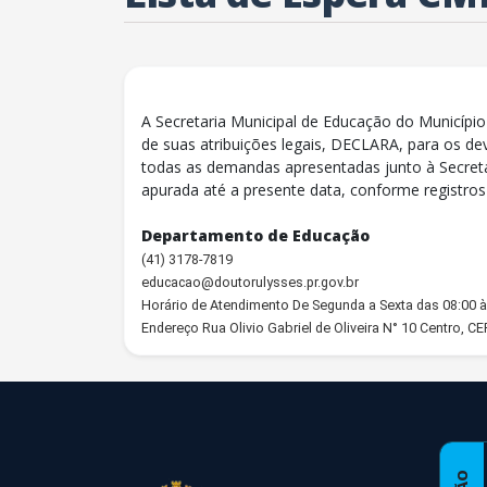
A Secretaria Municipal de Educação do Município
de suas atribuições legais, DECLARA, para os de
todas as demandas apresentadas junto à Secreta
apurada até a presente data, conforme registro
Departamento de Educação
(41) 3178-7819
educacao@doutorulysses.pr.gov.br
Horário de Atendimento De Segunda a Sexta das 08:00 à
Endereço Rua Olivio Gabriel de Oliveira N° 10 Centro, C
conteúdo
rodapé