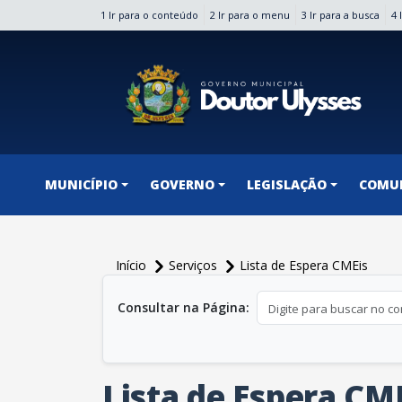
1 Ir para o conteúdo
2 Ir para o menu
3 Ir para a busca
4 
conteúdo do menu
MUNICÍPIO
GOVERNO
LEGISLAÇÃO
COMU
Início
Serviços
Lista de Espera CMEis
conteúdo principal
Consultar na Página:
Lista de Espera CM