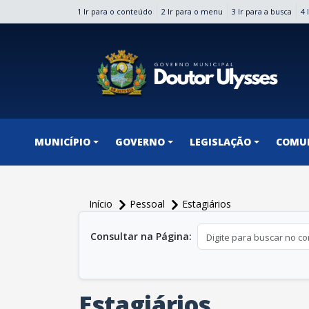
1 Ir para o conteúdo
2 Ir para o menu
3 Ir para a busca
4 
conteúdo do menu
MUNICÍPIO
GOVERNO
LEGISLAÇÃO
COMU
Início
Pessoal
Estagiários
conteúdo principal
Consultar na Página:
Estagiários