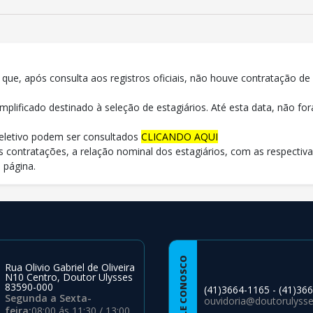
 que, após consulta aos registros oficiais, não houve contratação de
plificado destinado à seleção de estagiários. Até esta data, não f
eletivo podem ser consultados
CLICANDO AQUI
 contratações, a relação nominal dos estagiários, com as respectiv
a página.
FALE CONOSCO
Rua Olivio Gabriel de Oliveira
N10 Centro, Doutor Ulysses
83590-000
(41)3664-1165 - (41)36
Segunda a Sexta-
ouvidoria@doutorulysses
feira:
08:00 ás 11:30 / 13:00