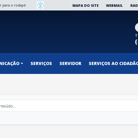
Ir para o rodapé
MAPA DO SITE
WEBMAIL
RAD
PORTAL DA TRANSPARÊNCIA
SO
T
NICAÇÃO
SERVIÇOS
SERVIDOR
SERVIÇOS AO CIDADÃ