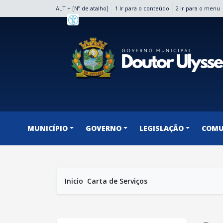
ALT + [Nº de atalho]
1 Ir para o conteúdo
2 Ir para o menu
conteúdo do menu
MUNICÍPIO
GOVERNO
LEGISLAÇÃO
COMU
Inicio
Carta de Serviços