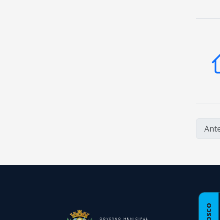
Ante
conteúdo
rodapé